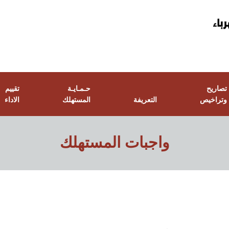
تصاريح
حـمـايـة
تقييم
وتراخيص
التعريفة
المستهلك
الاداء
واجبات المستهلك