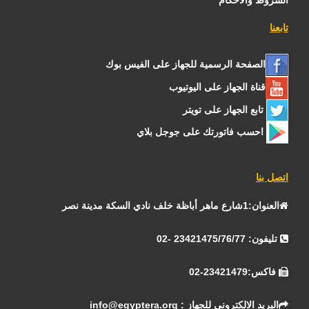
الشروط والأحكام
تابعنا
الصفحة الرسمية للجهاز على الفيس بوك
قناة الجهاز على اليوتيوب
تابع الجهاز على تويتر
احسب فاتورتك على جوجل بلاي
اتصل بنا
العنوان:1شارع ماهر أباظة خلف نادي السكة مدينة نصر
تليفون: 23421475/76/77 -02
فاكس:23421479-02
info@egyptera.org : البريد الالكتروني للجهاز